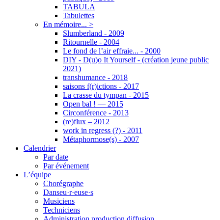
TABULA
Tabulettes
En mémoire... >
Slumberland - 2009
Ritournelle - 2004
Le fond de l’air effraie... - 2000
DIY - D(u)o It Yourself - (création jeune public
2021)
transhumance - 2018
saisons f(r)ictions - 2017
La crasse du tympan - 2015
Open bal ! — 2015
Circonférence - 2013
(re)flux – 2012
work in regress (?) - 2011
Métaphormose(s) - 2007
Calendrier
Par date
Par événement
L’équipe
Chorégraphe
Danseu·r·euse·s
Musiciens
Techniciens
Administration production diffusion