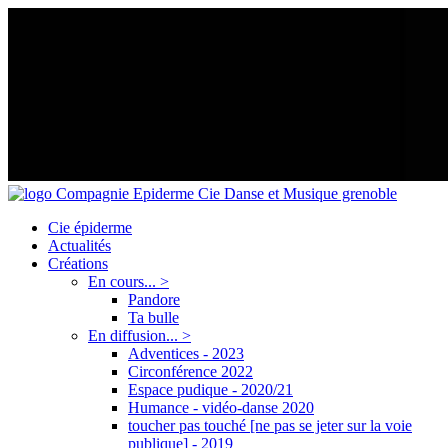
Cie épiderme
Actualités
Créations
En cours... >
Pandore
Ta bulle
En diffusion... >
Adventices - 2023
Circonférence 2022
Espace pudique - 2020/21
Humance - vidéo-danse 2020
toucher pas touché [ne pas se jeter sur la voie
publique] - 2019