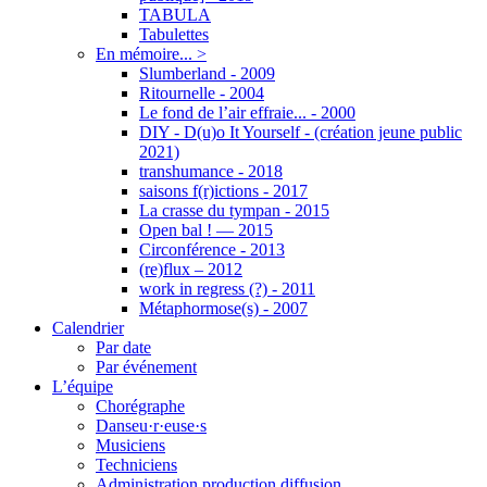
TABULA
Tabulettes
En mémoire... >
Slumberland - 2009
Ritournelle - 2004
Le fond de l’air effraie... - 2000
DIY - D(u)o It Yourself - (création jeune public
2021)
transhumance - 2018
saisons f(r)ictions - 2017
La crasse du tympan - 2015
Open bal ! — 2015
Circonférence - 2013
(re)flux – 2012
work in regress (?) - 2011
Métaphormose(s) - 2007
Calendrier
Par date
Par événement
L’équipe
Chorégraphe
Danseu·r·euse·s
Musiciens
Techniciens
Administration production diffusion