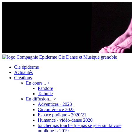
Cie épiderme
Actualités
Créations
En cours... >
Pandore
Ta bulle
En diffusion... >
Adventices - 2023
Circonférence 2022
Espace pudique - 2020/21
Humance - vidéo-danse 2020
toucher pas touché [ne pas se jeter sur la voie
publique] - 2019