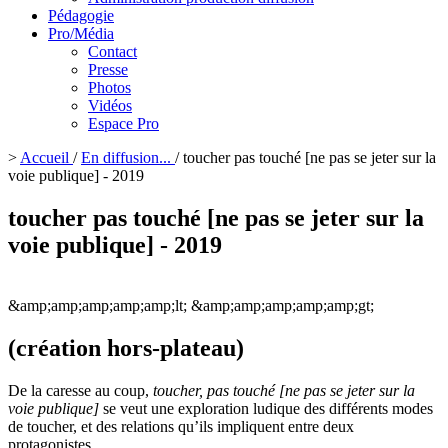
Pédagogie
Pro/Média
Contact
Presse
Photos
Vidéos
Espace Pro
>
Accueil
/
En diffusion...
/
toucher pas touché [ne pas se jeter sur la
voie publique] - 2019
toucher pas touché [ne pas se jeter sur la
voie publique] - 2019
&amp;amp;amp;amp;amp;lt;
&amp;amp;amp;amp;amp;gt;
(création hors-plateau)
De la caresse au coup,
toucher, pas touché [ne pas se jeter sur la
voie publique]
se veut une exploration ludique des différents modes
de toucher, et des relations qu’ils impliquent entre deux
protagonistes