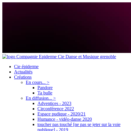
Cie épiderme
Actualités
Créations
En cours... >
Pandore
Ta bulle
En diffusion... >
Adventices - 2023
Circonférence 2022
Espace pudique - 2020/21
Humance - vidéo-danse 2020
toucher pas touché [ne pas se jeter sur la voie
publique] - 2019