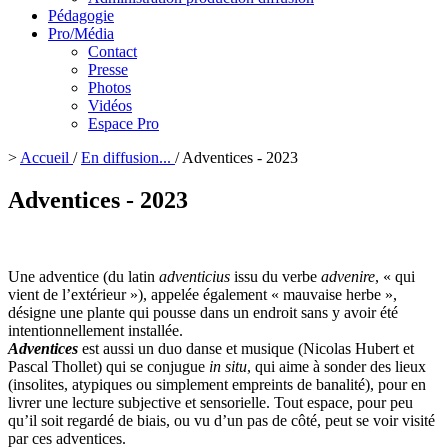
Pédagogie
Pro/Média
Contact
Presse
Photos
Vidéos
Espace Pro
>
Accueil
/
En diffusion...
/
Adventices - 2023
Adventices - 2023
Une adventice (du latin
adventicius
issu du verbe
advenire
, « qui
vient de l’extérieur »), appelée également « mauvaise herbe »,
désigne une plante qui pousse dans un endroit sans y avoir été
intentionnellement installée.
Adventices
est aussi un duo danse et musique (Nicolas Hubert et
Pascal Thollet) qui se conjugue
in situ
, qui aime à sonder des lieux
(insolites, atypiques ou simplement empreints de banalité), pour en
livrer une lecture subjective et sensorielle. Tout espace, pour peu
qu’il soit regardé de biais, ou vu d’un pas de côté, peut se voir visité
par ces adventices.