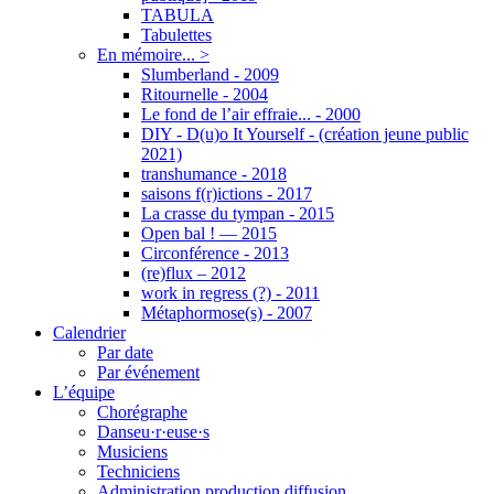
TABULA
Tabulettes
En mémoire... >
Slumberland - 2009
Ritournelle - 2004
Le fond de l’air effraie... - 2000
DIY - D(u)o It Yourself - (création jeune public
2021)
transhumance - 2018
saisons f(r)ictions - 2017
La crasse du tympan - 2015
Open bal ! — 2015
Circonférence - 2013
(re)flux – 2012
work in regress (?) - 2011
Métaphormose(s) - 2007
Calendrier
Par date
Par événement
L’équipe
Chorégraphe
Danseu·r·euse·s
Musiciens
Techniciens
Administration production diffusion