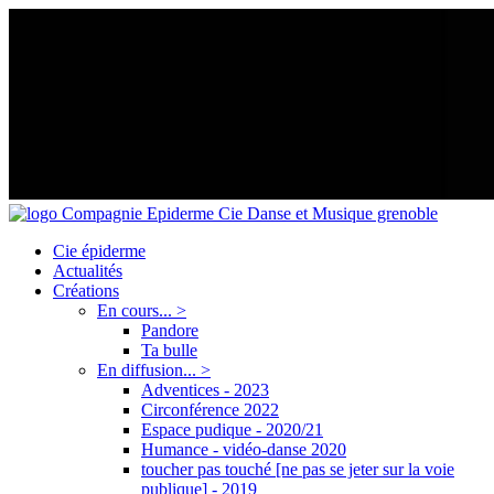
Cie épiderme
Actualités
Créations
En cours... >
Pandore
Ta bulle
En diffusion... >
Adventices - 2023
Circonférence 2022
Espace pudique - 2020/21
Humance - vidéo-danse 2020
toucher pas touché [ne pas se jeter sur la voie
publique] - 2019