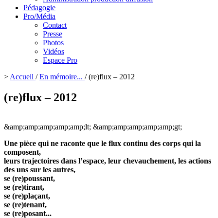
Pédagogie
Pro/Média
Contact
Presse
Photos
Vidéos
Espace Pro
>
Accueil
/
En mémoire...
/
(re)flux – 2012
(re)flux – 2012
&amp;amp;amp;amp;amp;lt;
&amp;amp;amp;amp;amp;gt;
Une pièce qui ne raconte que le flux continu des corps qui la
composent,
leurs trajectoires dans l’espace, leur chevauchement, les actions
des uns sur les autres,
se (re)poussant,
se (re)tirant,
se (re)plaçant,
se (re)tenant,
se (re)posant...