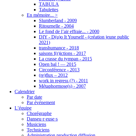
TABULA
Tabulettes
En mémoire... >
Slumberland - 2009
Ritournelle - 2004
Le fond de l’air effraie... - 2000
DIY - D(u)o It Yourself - (création jeune public
2021)
transhumance - 2018
saisons f(r)ictions - 2017
La crasse du tympan - 2015
Open bal ! — 2015
Circonférence - 2013
(re)flux – 2012
work in regress (?) - 2011
Métaphormose(s) - 2007
Calendrier
Par date
Par événement
L’équipe
Chorégraphe
Danseu·r·euse·s
Musiciens
Techniciens
Administration production diffusion