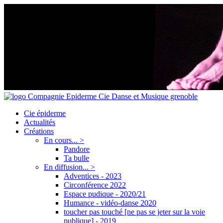
Cie épiderme
Actualités
Créations
En cours... >
Pandore
Ta bulle
En diffusion... >
Adventices - 2023
Circonférence 2022
Espace pudique - 2020/21
Humance - vidéo-danse 2020
toucher pas touché [ne pas se jeter sur la voie
publique] - 2019