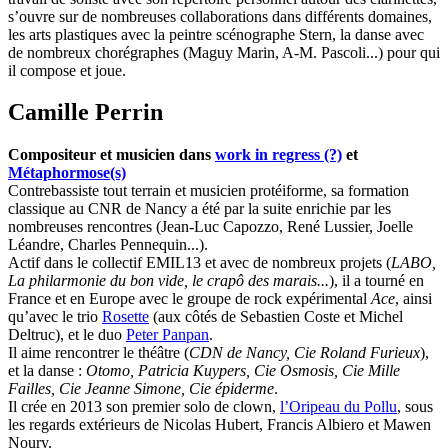
s’ouvre sur de nombreuses collaborations dans différents domaines,
les arts plastiques avec la peintre scénographe Stern, la danse avec
de nombreux chorégraphes (Maguy Marin, A-M. Pascoli...) pour qui
il compose et joue.
Camille Perrin
Compositeur et musicien dans
work in regress (?)
et
Métaphormose(s)
Contrebassiste tout terrain et musicien protéiforme, sa formation
classique au CNR de Nancy a été par la suite enrichie par les
nombreuses rencontres (Jean-Luc Capozzo, René Lussier, Joelle
Léandre, Charles Pennequin...).
Actif dans le collectif EMIL13 et avec de nombreux projets (
LABO,
La philarmonie du bon vide, le crapô des marais...
), il a tourné en
France et en Europe avec le groupe de rock expérimental
Ace
, ainsi
qu’avec le trio
Rosette
(aux côtés de Sebastien Coste et Michel
Deltruc), et le duo
Peter Panpan
.
Il aime rencontrer le théâtre (
CDN de Nancy, Cie Roland Furieux
),
et la danse :
Otomo, Patricia Kuypers, Cie Osmosis, Cie Mille
Failles, Cie Jeanne Simone, Cie épiderme
.
Il crée en 2013 son premier solo de clown,
l’Oripeau du Pollu
, sous
les regards extérieurs de Nicolas Hubert, Francis Albiero et Mawen
Noury.