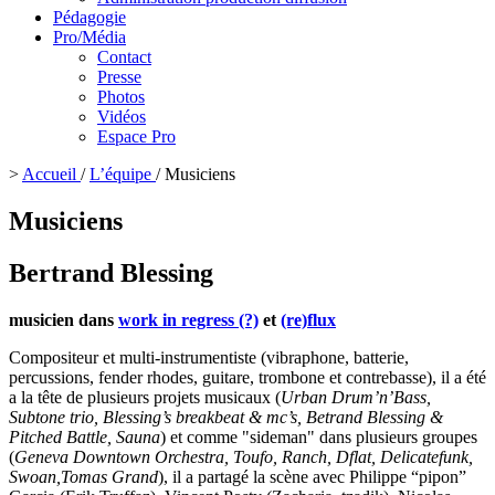
Pédagogie
Pro/Média
Contact
Presse
Photos
Vidéos
Espace Pro
>
Accueil
/
L’équipe
/
Musiciens
Musiciens
Bertrand Blessing
musicien dans
work in regress (?)
et
(re)flux
Compositeur et multi-instrumentiste (vibraphone, batterie,
percussions, fender rhodes, guitare, trombone et contrebasse), il a été
a la tête de plusieurs projets musicaux (
Urban Drum’n’Bass,
Subtone trio, Blessing’s breakbeat & mc’s, Betrand Blessing &
Pitched Battle, Sauna
) et comme "sideman" dans plusieurs groupes
(
Geneva Downtown Orchestra, Toufo, Ranch, Dflat, Delicatefunk,
Swoan,Tomas Grand
), il a partagé la scène avec Philippe “pipon”