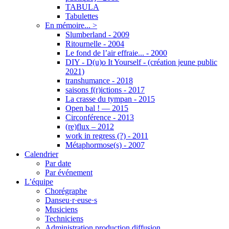
TABULA
Tabulettes
En mémoire... >
Slumberland - 2009
Ritournelle - 2004
Le fond de l’air effraie... - 2000
DIY - D(u)o It Yourself - (création jeune public
2021)
transhumance - 2018
saisons f(r)ictions - 2017
La crasse du tympan - 2015
Open bal ! — 2015
Circonférence - 2013
(re)flux – 2012
work in regress (?) - 2011
Métaphormose(s) - 2007
Calendrier
Par date
Par événement
L’équipe
Chorégraphe
Danseu·r·euse·s
Musiciens
Techniciens
Administration production diffusion