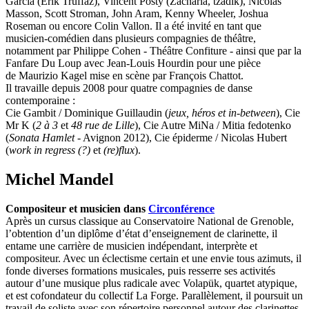
Garcia (Erik Truffaz), Vincent Posty (Zacharia, tzadik), Nicolas
Masson, Scott Stroman, John Aram, Kenny Wheeler, Joshua
Roseman ou encore Colin Vallon. Il a été invité en tant que
musicien-comédien dans plusieurs compagnies de théâtre,
notamment par Philippe Cohen - Théâtre Confiture - ainsi que par la
Fanfare Du Loup avec Jean-Louis Hourdin pour une pièce
de Maurizio Kagel mise en scène par François Chattot.
Il travaille depuis 2008 pour quatre compagnies de danse
contemporaine :
Cie Gambit / Dominique Guillaudin (
jeux, héros
et
in-between
), Cie
Mr K (
2 à 3
et
48 rue de Lille
), Cie Autre MiNa / Mitia fedotenko
(
Sonata Hamlet
- Avignon 2012), Cie épiderme / Nicolas Hubert
(
work in regress (?)
et
(re)flux
).
Michel Mandel
Compositeur et musicien dans
Circonférence
Après un cursus classique au Conservatoire National de Grenoble,
l’obtention d’un diplôme d’état d’enseignement de clarinette, il
entame une carrière de musicien indépendant, interprète et
compositeur. Avec un éclectisme certain et une envie tous azimuts, il
fonde diverses formations musicales, puis resserre ses activités
autour d’une musique plus radicale avec Volapük, quartet atypique,
et est cofondateur du collectif La Forge. Parallèlement, il poursuit un
travail de soliste avec son répertoire personnel autour des clarinettes,