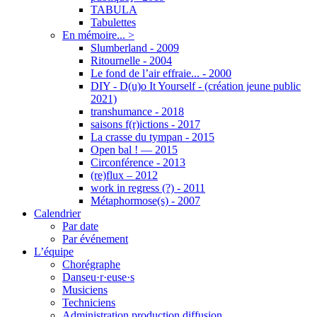
TABULA
Tabulettes
En mémoire... >
Slumberland - 2009
Ritournelle - 2004
Le fond de l’air effraie... - 2000
DIY - D(u)o It Yourself - (création jeune public
2021)
transhumance - 2018
saisons f(r)ictions - 2017
La crasse du tympan - 2015
Open bal ! — 2015
Circonférence - 2013
(re)flux – 2012
work in regress (?) - 2011
Métaphormose(s) - 2007
Calendrier
Par date
Par événement
L’équipe
Chorégraphe
Danseu·r·euse·s
Musiciens
Techniciens
Administration production diffusion