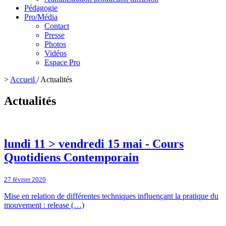
Pédagogie
Pro/Média
Contact
Presse
Photos
Vidéos
Espace Pro
>
Accueil
/
Actualités
Actualités
lundi 11 > vendredi 15 mai - Cours
Quotidiens Contemporain
27 février 2020
Mise en relation de différentes techniques influençant la pratique du
mouvement : release (…)