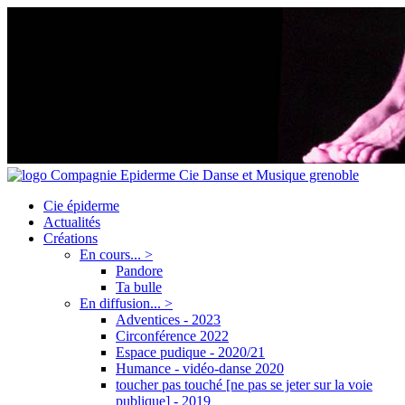
Cie épiderme
Actualités
Créations
En cours... >
Pandore
Ta bulle
En diffusion... >
Adventices - 2023
Circonférence 2022
Espace pudique - 2020/21
Humance - vidéo-danse 2020
toucher pas touché [ne pas se jeter sur la voie
publique] - 2019