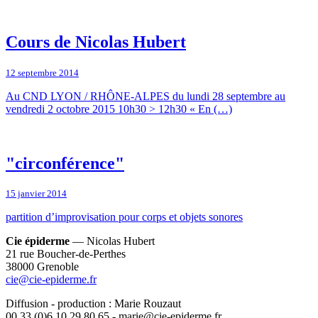
Cours de Nicolas Hubert
12 septembre 2014
Au CND LYON / RHÔNE-ALPES du lundi 28 septembre au
vendredi 2 octobre 2015 10h30 > 12h30 « En (…)
"circonférence"
15 janvier 2014
partition d’improvisation pour corps et objets sonores
Cie épiderme
— Nicolas Hubert
21 rue Boucher-de-Perthes
38000 Grenoble
cie@cie-epiderme.fr
Diffusion - production : Marie Rouzaut
00 33 (0)6 10 29 80 65 - marie@cie-epiderme.fr