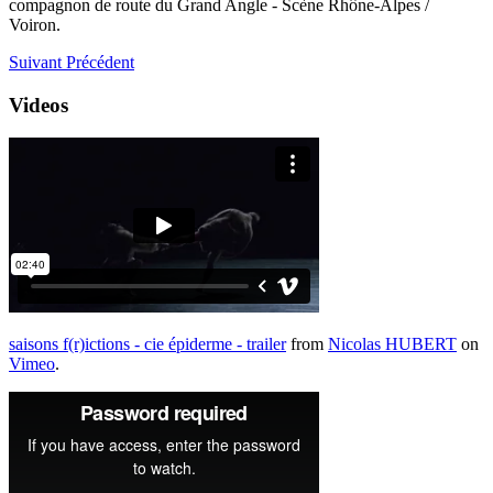
compagnon de route du Grand Angle - Scène Rhône-Alpes /
Voiron.
Suivant
Précédent
Videos
saisons f(r)ictions - cie épiderme - trailer
from
Nicolas HUBERT
on
Vimeo
.