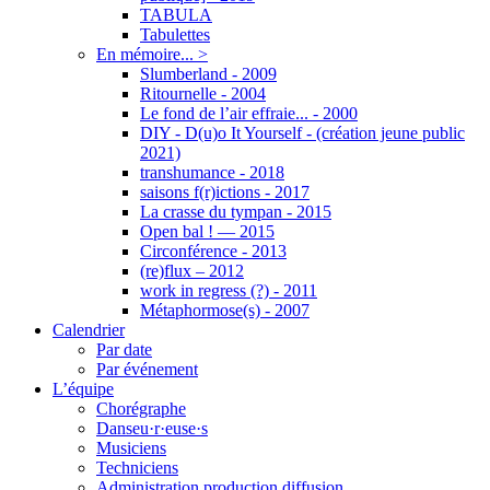
TABULA
Tabulettes
En mémoire... >
Slumberland - 2009
Ritournelle - 2004
Le fond de l’air effraie... - 2000
DIY - D(u)o It Yourself - (création jeune public
2021)
transhumance - 2018
saisons f(r)ictions - 2017
La crasse du tympan - 2015
Open bal ! — 2015
Circonférence - 2013
(re)flux – 2012
work in regress (?) - 2011
Métaphormose(s) - 2007
Calendrier
Par date
Par événement
L’équipe
Chorégraphe
Danseu·r·euse·s
Musiciens
Techniciens
Administration production diffusion