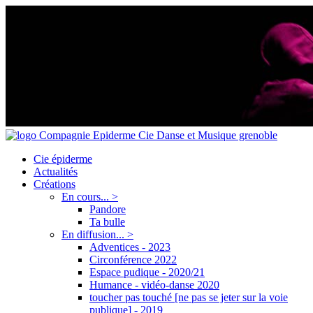
Cie épiderme
Actualités
Créations
En cours... >
Pandore
Ta bulle
En diffusion... >
Adventices - 2023
Circonférence 2022
Espace pudique - 2020/21
Humance - vidéo-danse 2020
toucher pas touché [ne pas se jeter sur la voie
publique] - 2019