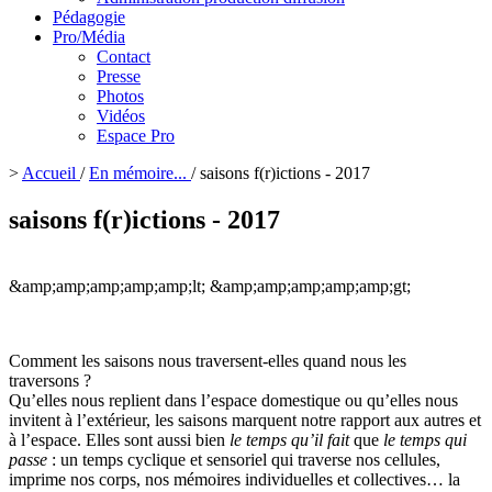
Pédagogie
Pro/Média
Contact
Presse
Photos
Vidéos
Espace Pro
>
Accueil
/
En mémoire...
/
saisons f(r)ictions - 2017
saisons f(r)ictions - 2017
&amp;amp;amp;amp;amp;lt;
&amp;amp;amp;amp;amp;gt;
Comment les saisons nous traversent-elles quand nous les
traversons ?
Qu’elles nous replient dans l’espace domestique ou qu’elles nous
invitent à l’extérieur, les saisons marquent notre rapport aux autres et
à l’espace. Elles sont aussi bien
le temps qu’il fait
que
le temps qui
passe
: un temps cyclique et sensoriel qui traverse nos cellules,
imprime nos corps, nos mémoires individuelles et collectives… la