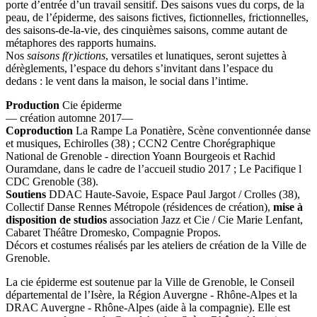
porte d’entrée d’un travail sensitif. Des saisons vues du corps, de la
peau, de l’épiderme, des saisons fictives, fictionnelles, frictionnelles,
des saisons-de-la-vie, des cinquièmes saisons, comme autant de
métaphores des rapports humains.
Nos
saisons f(r)ictions
, versatiles et lunatiques, seront sujettes à
dérèglements, l’espace du dehors s’invitant dans l’espace du
dedans : le vent dans la maison, le social dans l’intime.
Production
Cie épiderme
— création automne 2017—
Coproduction
La Rampe La Ponatière, Scène conventionnée danse
et musiques, Echirolles (38) ; CCN2 Centre Chorégraphique
National de Grenoble - direction Yoann Bourgeois et Rachid
Ouramdane, dans le cadre de l’accueil studio 2017 ; Le Pacifique l
CDC Grenoble (38).
Soutiens
DDAC Haute-Savoie, Espace Paul Jargot / Crolles (38),
Collectif Danse Rennes Métropole (résidences de création),
mise à
disposition de studios
association Jazz et Cie / Cie Marie Lenfant,
Cabaret Théâtre Dromesko, Compagnie Propos.
Décors et costumes réalisés par les ateliers de création de la Ville de
Grenoble.
La cie épiderme est soutenue par la Ville de Grenoble, le Conseil
départemental de l’Isère, la Région Auvergne - Rhône-Alpes et la
DRAC Auvergne - Rhône-Alpes (aide à la compagnie). Elle est