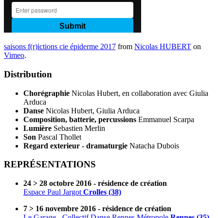
saisons f(r)ictions cie épiderme 2017
from
Nicolas HUBERT
on
Vimeo
.
Distribution
Chorégraphie
Nicolas Hubert, en collaboration avec Giulia
Arduca
Danse
Nicolas Hubert, Giulia Arduca
Composition, batterie, percussions
Emmanuel Scarpa
Lumière
Sebastien Merlin
Son
Pascal Thollet
Regard exterieur - dramaturgie
Natacha Dubois
REPRÉSENTATIONS
24 > 28 octobre 2016 - résidence de création
Espace Paul Jargot
Crolles (38)
7 > 16 novembre 2016 - résidence de création
Le Garage - Collectif Danse Rennes Métropole
Rennes (35)