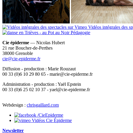
Vidéos intégrales des s
Pédagogie
Cie épiderme
— Nicolas Hubert
21 rue Boucher-de-Perthes
38000 Grenoble
cie@cie-epiderme.fr
Diffusion - production : Marie Rouzaut
00 33 (0)6 10 29 80 65 - marie@cie-epiderme.fr
Administration - production : Yaël Epstein
00 33 (0)6 25 02 10 37 - yael@cie-epiderme.fr
Webdesign :
chrisgaillard.com
/CieEpiderme
Vidéos Cie Épiderme
Newsletter