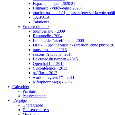
Espace pudique - 2020/21
Humance - vidéo-danse 2020
toucher pas touché [ne pas se jeter sur la voie publ
TABULA
Tabulettes
En mémoire... >
Slumberland - 2009
Ritournelle - 2004
Le fond de l’air effraie... - 2000
DIY - D(u)o It Yourself - (création jeune public 20
transhumance - 2018
saisons f(r)ictions - 2017
La crasse du tympan - 2015
Open bal ! — 2015
Circonférence - 2013
(re)flux – 2012
work in regress (?) - 2011
Métaphormose(s) - 2007
Calendrier
Par date
Par événement
L’équipe
Chorégraphe
Danseu·r·euse·s
Musiciens