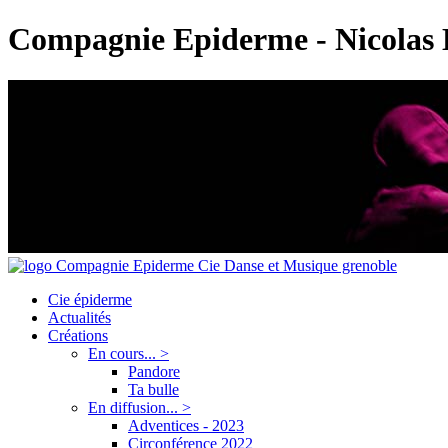
Compagnie Epiderme - Nicolas
Cie épiderme
Actualités
Créations
En cours... >
Pandore
Ta bulle
En diffusion... >
Adventices - 2023
Circonférence 2022