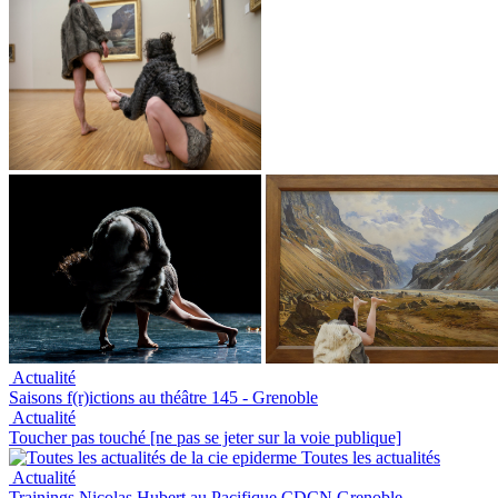
Actualité
Saisons f(r)ictions au théâtre 145 - Grenoble
Actualité
Toucher pas touché [ne pas se jeter sur la voie publique]
Toutes les actualités
Actualité
Trainings Nicolas Hubert au Pacifique CDCN Grenoble