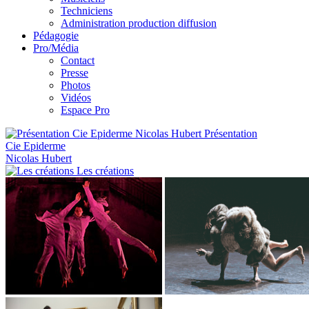
Techniciens
Administration production diffusion
Pédagogie
Pro/Média
Contact
Presse
Photos
Vidéos
Espace Pro
Présentation
Cie Epiderme
Nicolas Hubert
Les créations